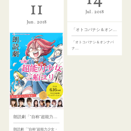
11
Jul
2018
Jun
2018
「オトコバナシ＆オンナバナシ」
「オトコバナシ＆オンナバ
ナ…
朗読劇「”自称”超能力少女・三船ユリ」公演予約再募集のお知らせ
朗読劇「”自称”超能力少女・